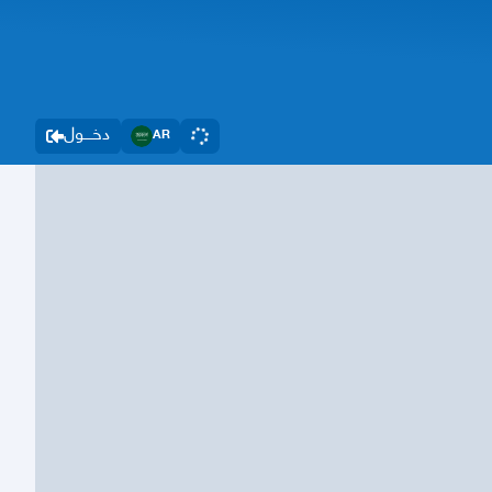
دخــــول
AR