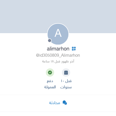
A
alimarhon
@id3050809_Alimarhon
آخر ظهور قبل ١٨ ساعة
قبل ١٠
دفع
سنوات
العمولة
محادثة