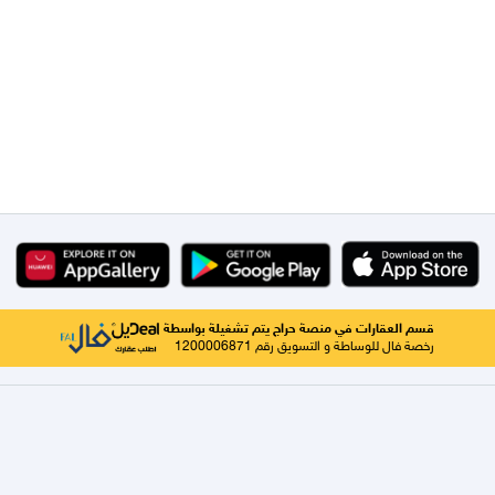
قسم العقارات في منصة حراج يتم تشغيلة بواسطة
رخصة فال للوساطة و التسويق رقم 1200006871