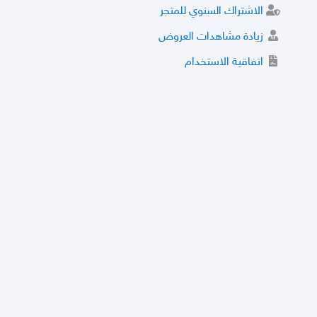
الاشتراك السنوي للمتجر
زيادة مشاهدات العروض
اتفاقية الاستخدام
خدمة الشراء الموثوق
توثيق المتجر و إضافة التراخيص
مركز الأمان
نظام التقييم
نظام الخصم
الحسابات والأرقام الموقوفة
قائمة السلع والعروض الممنوعة
الأسئلة الشائعة
سياسة الخصوصية