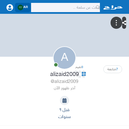
AR
A
0
تقييم
7
متابعة
alizaid2009
@alizaid2009
آخر ظهور الآن
قبل ٩
سنوات