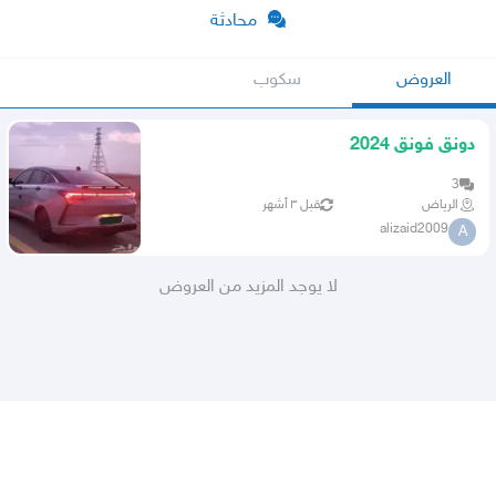
محادثة
العروض
سكوب
دونق فونق 2024
3
الرياض
قبل ٣ أشهر
alizaid2009
A
لا يوجد المزيد من العروض