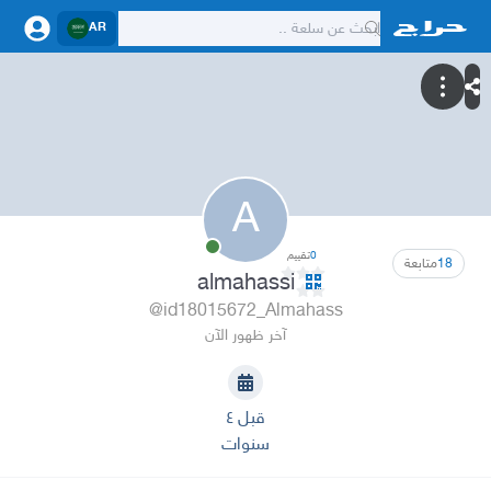
AR
A
0
تقييم
18
متابعة
almahassi
@id18015672_Almahass
آخر ظهور الآن
قبل ٤
سنوات