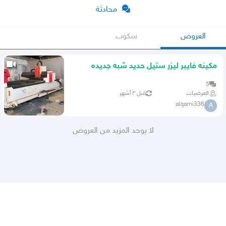
محادثة
العروض
سكوب
مكينه فايبر ليزر ستيل حديد شبه جديده
مستخدمه شهرين فقط
5
العرضيات
قبل ٣ أشهر
alqarni336
A
لا يوجد المزيد من العروض