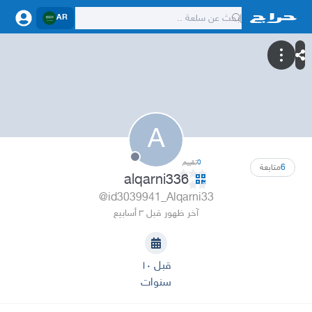
AR
A
0
تقييم
6
متابعة
alqarni336
@id3039941_Alqarni33
آخر ظهور قبل ٣ أسابيع
قبل ١٠
سنوات