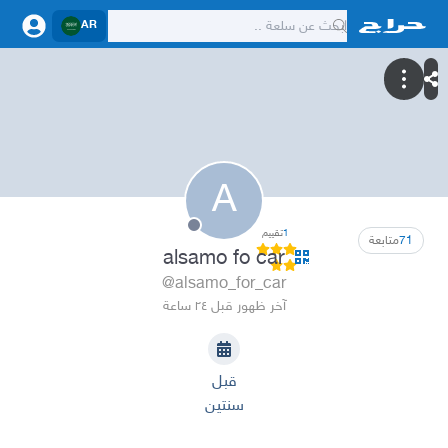
AR
A
1
تقييم
71
متابعة
alsamo fo car
@alsamo_for_car
آخر ظهور قبل ٢٤ ساعة
قبل
سنتين