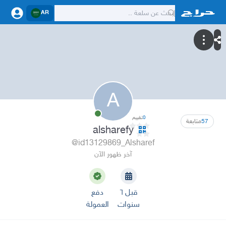
AR
A
0
تقييم
57
متابعة
alsharefy
@id13129869_Alsharef
آخر ظهور الآن
قبل ٦
دفع
سنوات
العمولة