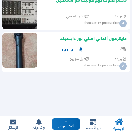
مكسر صوت نوع فونيك مع سماعتين
سامسون
بريدة
الشهر الماضي
alwesam.tv production
A
مايكرفون ألماني اصلي بور داينميك
powerdynamic
2
1,111,111
بريدة
قبل شهرين
alwesam.tv production
A
أضف عرض
الرسائل
كل الأقسام
الإشعارات
الرئيسية