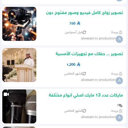
تصوير زواج كامل فيديو وصور مفتوح دون
تحديد المدة
750
بريدة
قبل أسبوعين
alwesam.tv production
A
تصوير ... حفلك مع تجهيزات الأمسية
1,200
بريدة
الشهر الماضي
alwesam.tv production
A
مايكات عدد 13 مايك اصلي انواع مختلفة
7
بريدة
الشهر الماضي
alwesam.tv production
A