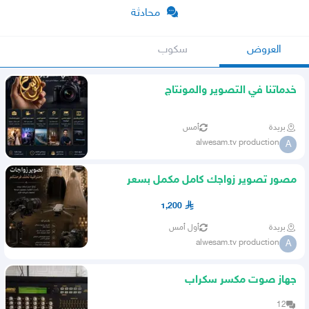
محادثة
العروض
سكوب
خدماتنا في التصوير والمونتاج
بريدة
أمس
alwesam.tv production
A
مصور تصوير زواجك كامل مكمل بسعر
خرافي
1,200
بريدة
أول أمس
alwesam.tv production
A
جهاز صوت مكسر سكراب
12