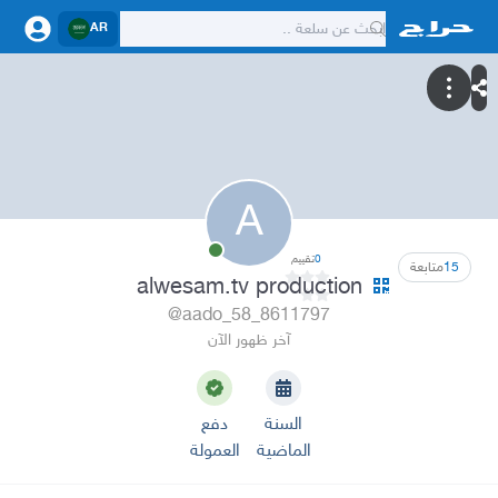
AR
A
0
تقييم
15
متابعة
alwesam.tv production
@aado_58_8611797
آخر ظهور الآن
السنة
دفع
الماضية
العمولة