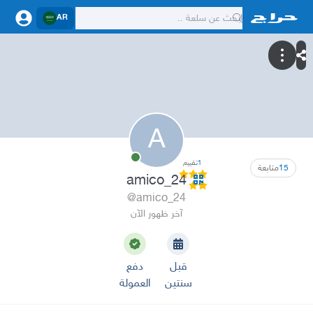
AR
A
1
تقييم
15
متابعة
amico_24
@amico_24
آخر ظهور الآن
قبل
دفع
سنتين
العمولة