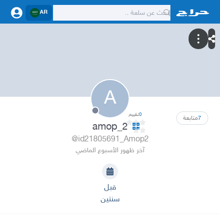
AR
A
0
تقييم
7
متابعة
amop_2
@id21805691_Amop2
آخر ظهور الأسبوع الماضي
قبل
سنتين