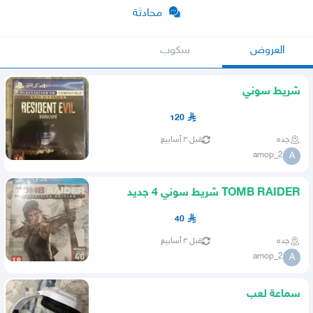
محادثة
العروض
سكوب
شريط سوني
120
جده
قبل ٣ أسابيع
amop_2
A
TOMB RAIDER شريط سوني 4 جديد
40
جده
قبل ٣ أسابيع
amop_2
A
سماعة لعب