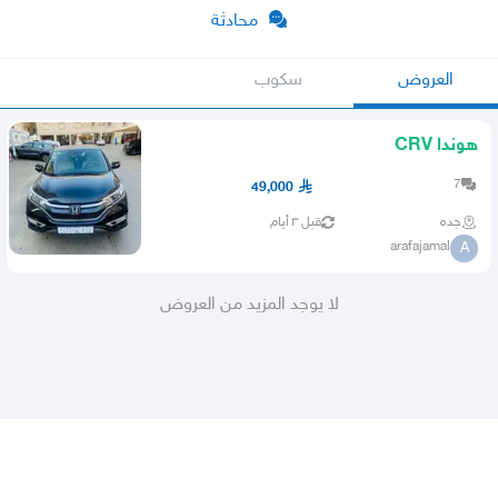
محادثة
العروض
سكوب
هوندا CRV
7
49,000
جده
قبل ٣ أيام
arafajamal
A
لا يوجد المزيد من العروض