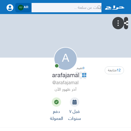
AR
A
0
تقييم
12
متابعة
arafajamal
@arafajamal
آخر ظهور الآن
قبل ٧
دفع
سنوات
العمولة