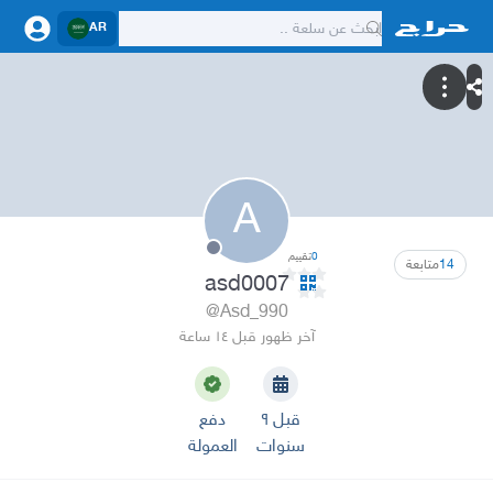
AR
A
0
تقييم
14
متابعة
asd0007
@Asd_990
آخر ظهور قبل ١٤ ساعة
قبل ٩
دفع
سنوات
العمولة