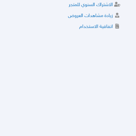
الاشتراك السنوي للمتجر
زيادة مشاهدات العروض
اتفاقية الاستخدام
خدمة الشراء الموثوق
توثيق المتجر و إضافة التراخيص
مركز الأمان
نظام التقييم
نظام الخصم
الحسابات والأرقام الموقوفة
قائمة السلع والعروض الممنوعة
الأسئلة الشائعة
سياسة الخصوصية