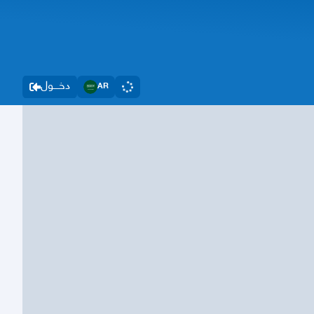
دخــــول
AR