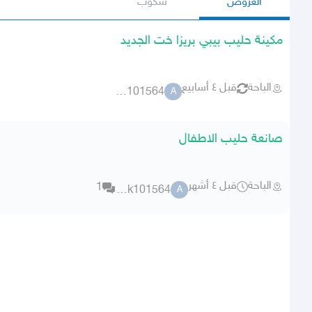
العروض
سكوب
مكينة حليب بيبي بريزا خت الجديد
الباحة
قبل ٤ أسابيع
ask101564
A
صانعة حليب الاطفال
الباحة
قبل ٤ أشهر
1
ask101564
A