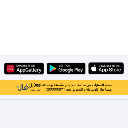
قسم العقارات في منصة حراج يتم تشغيلة بواسطة
رخصة فال للوساطة و التسويق رقم 1200006871