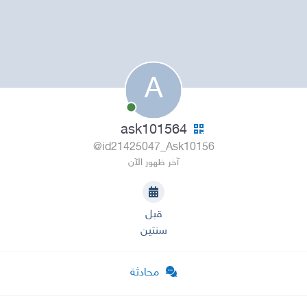
A
ask101564
@id21425047_Ask10156
آخر ظهور الآن
قبل
سنتين
محادثة