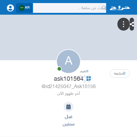
AR
A
0
تقييم
0
متابعة
ask101564
@id21425047_Ask10156
آخر ظهور الآن
قبل
سنتين