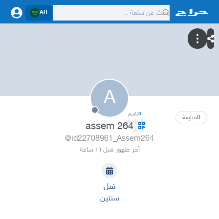
AR
A
0
تقييم
0
متابعة
assem 264
@id22708961_Assem264
آخر ظهور قبل ١٦ ساعة
قبل
سنتين