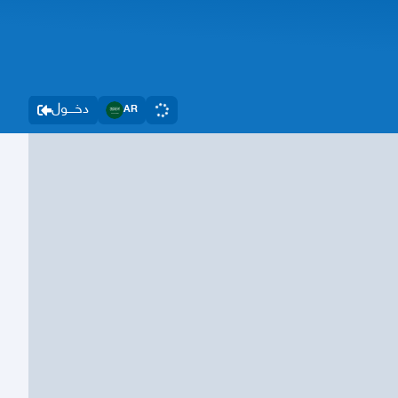
دخــــول
AR