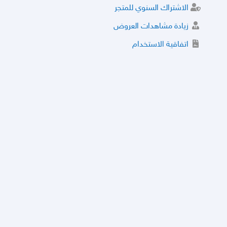
الاشتراك السنوي للمتجر
زيادة مشاهدات العروض
اتفاقية الاستخدام
خدمة الشراء الموثوق
توثيق المتجر و إضافة التراخيص
مركز الأمان
نظام التقييم
نظام الخصم
الحسابات والأرقام الموقوفة
قائمة السلع والعروض الممنوعة
الأسئلة الشائعة
سياسة الخصوصية