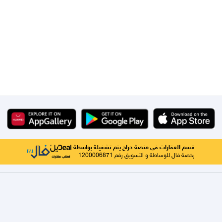
قسم العقارات في منصة حراج يتم تشغيلة بواسطة
رخصة فال للوساطة و التسويق رقم 1200006871