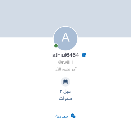
A
athiul6464
@rwiliil
آخر ظهور الآن
قبل ٣
سنوات
محادثة