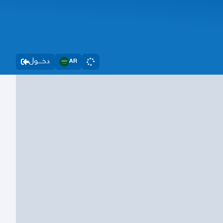
دخــــول
AR