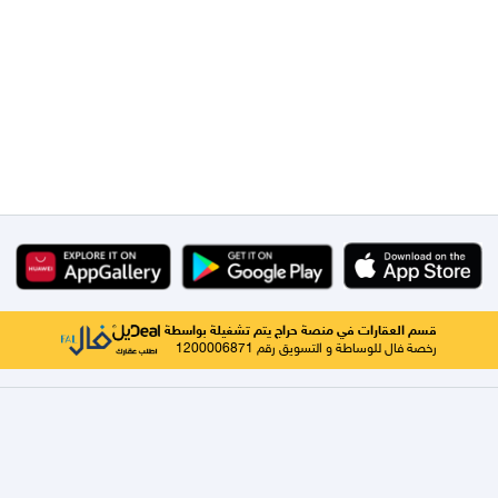
قسم العقارات في منصة حراج يتم تشغيلة بواسطة
رخصة فال للوساطة و التسويق رقم 1200006871