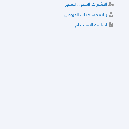
الاشتراك السنوي للمتجر
زيادة مشاهدات العروض
اتفاقية الاستخدام
خدمة الشراء الموثوق
توثيق المتجر و إضافة التراخيص
مركز الأمان
نظام التقييم
نظام الخصم
الحسابات والأرقام الموقوفة
قائمة السلع والعروض الممنوعة
الأسئلة الشائعة
سياسة الخصوصية