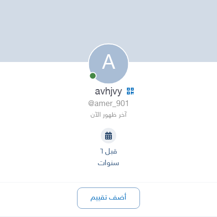
A
avhjvy
@amer_901
آخر ظهور الآن
قبل ٦
سنوات
أضف تقييم