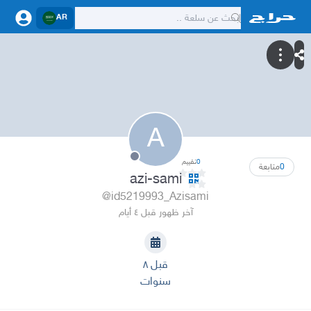
AR
A
0
تقييم
0
متابعة
azi-sami
@id5219993_Azisami
آخر ظهور قبل ٤ أيام
قبل ٨
سنوات