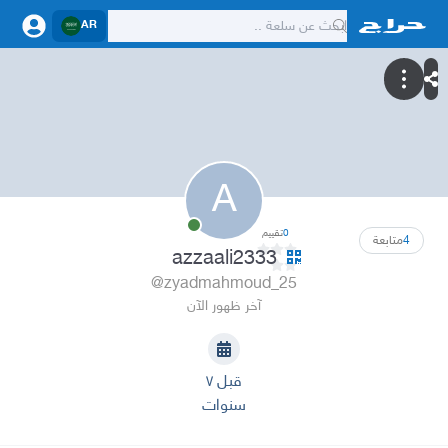
AR
A
0
تقييم
4
متابعة
azzaali2333
@zyadmahmoud_25
آخر ظهور الآن
قبل ٧
سنوات