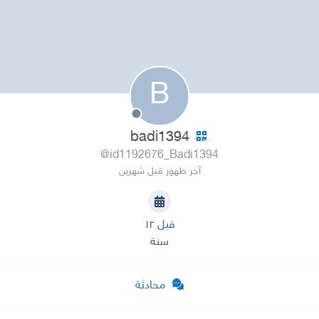
B
badi1394
@id1192676_Badi1394
آخر ظهور قبل شهرين
قبل ١٢
سنة
محادثة