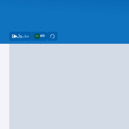
دخــــول
AR