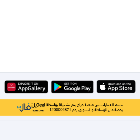
قسم العقارات في منصة حراج يتم تشغيلة بواسطة
رخصة فال للوساطة و التسويق رقم 1200006871