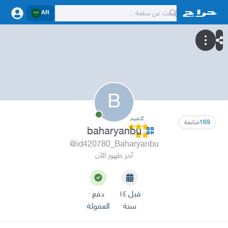
AR
B
2
تقييم
169
متابعة
baharyanbu
@id420780_Baharyanbu
آخر ظهور الآن
قبل ١٤
دفع
سنة
العمولة