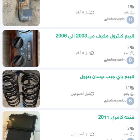
1
ينبع
قبل ٥ أيام
baharyanbu
B
للبيع كنترول مكيف من 2003 الي 2006
2
ينبع
قبل ٥ أيام
baharyanbu
B
للبيع ياي جيب نيسان بترول
12
ينبع
قبل أسبوعين
baharyanbu
B
فتحه كامري 2011
2
ينبع
قبل أسبوعين