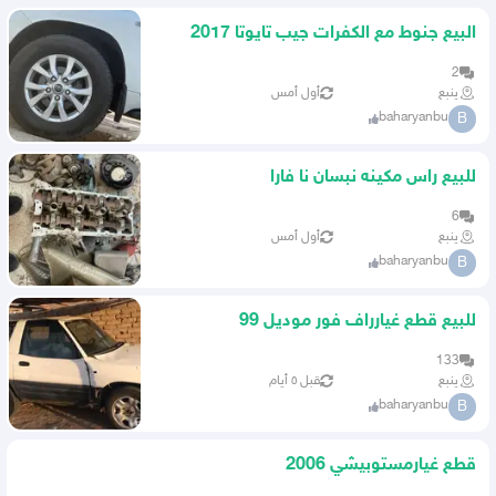
البيع جنوط مع الكفرات جيب تايوتا 2017
2
ينبع
أول أمس
baharyanbu
B
للبيع راس مكينه نبسان نا فارا
6
ينبع
أول أمس
baharyanbu
B
للبيع قطع غيارراف فور موديل 99
133
ينبع
قبل ٥ أيام
baharyanbu
B
قطع غيارمستوبيشي 2006