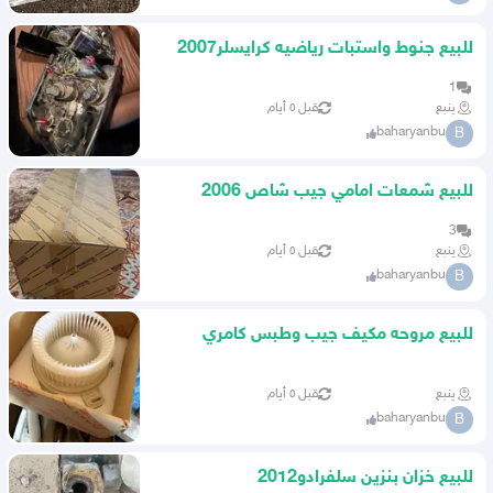
للبيع جنوط واستبات رياضيه كرايسلر2007
1
ينبع
قبل ٥ أيام
baharyanbu
B
للبيع شمعات امامي جيب شاص 2006
3
ينبع
قبل ٥ أيام
baharyanbu
B
للبيع مروحه مكيف جيب وطبس كامري
ينبع
قبل ٥ أيام
baharyanbu
B
للبيع خزان بنزين سلفرادو2012