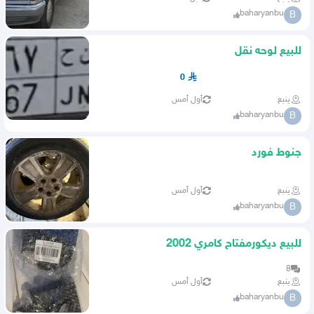
baharyanbu
B
للبيع لوحه نقل
0
ينبع
أول أمس
baharyanbu
B
جنوط فورد
ينبع
أول أمس
baharyanbu
B
للبيع ديكورمفتاح كامري 2002
8
ينبع
أول أمس
baharyanbu
B