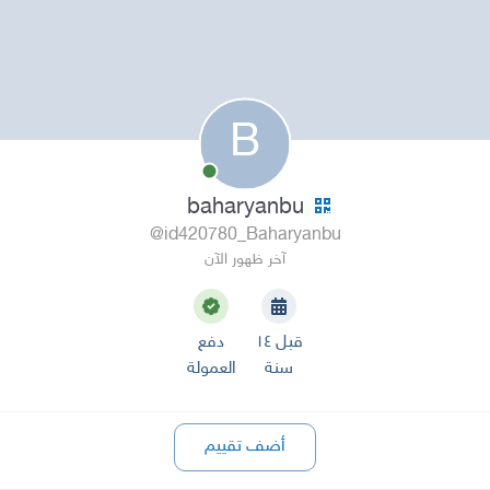
B
baharyanbu
@id420780_Baharyanbu
آخر ظهور الآن
قبل ١٤
دفع
سنة
العمولة
أضف تقييم