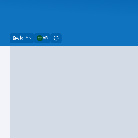
دخــــول
AR