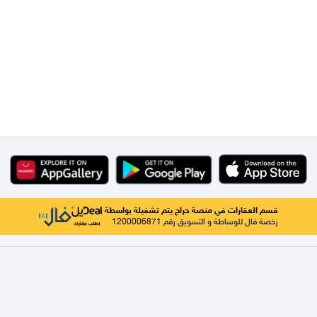
قسم العقارات في منصة حراج يتم تشغيلة بواسطة
رخصة فال للوساطة و التسويق رقم 1200006871