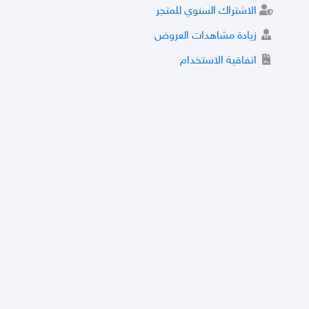
الاشتراك السنوي للمتجر
زيادة مشاهدات العروض
اتفاقية الاستخدام
خدمة الشراء الموثوق
توثيق المتجر و إضافة التراخيص
مركز الأمان
نظام التقييم
نظام الخصم
الحسابات والأرقام الموقوفة
قائمة السلع والعروض الممنوعة
الأسئلة الشائعة
سياسة الخصوصية