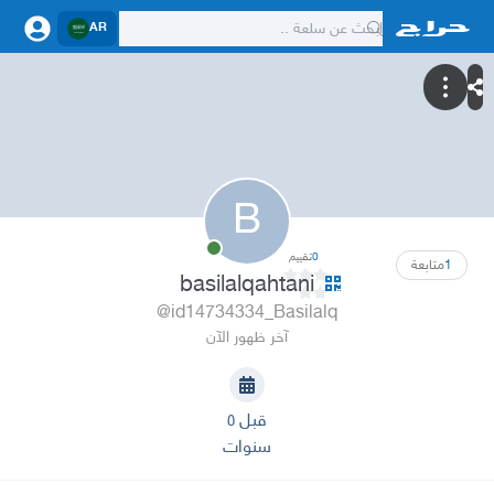
AR
B
0
تقييم
1
متابعة
basilalqahtani
@id14734334_Basilalq
آخر ظهور الآن
قبل ٥
سنوات