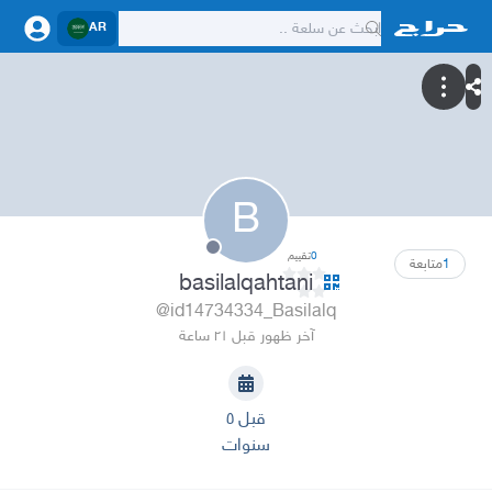
AR
B
0
تقييم
1
متابعة
basilalqahtani
@id14734334_Basilalq
آخر ظهور قبل ٢١ ساعة
قبل ٥
سنوات