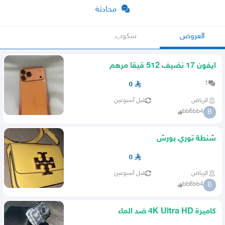
محادثة
العروض
سكوب
ايفون 17 نضيف 512 قيقا مرهم
1
0
الرياض
قبل أسبوعين
bb6bb4
B
شنطة توري بورش
0
الرياض
قبل أسبوعين
bb6bb4
B
كاميرة 4K Ultra HD ضد الماء