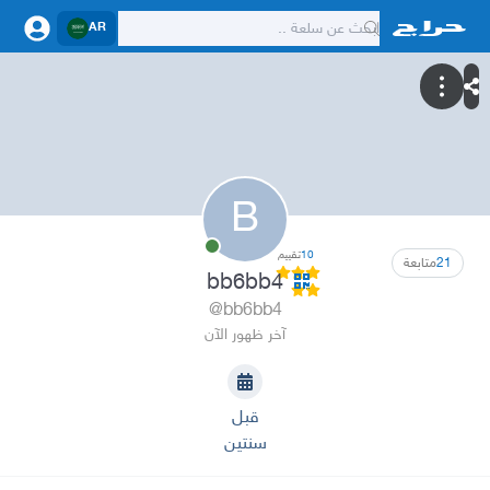
AR
B
10
تقييم
21
متابعة
bb6bb4
@bb6bb4
آخر ظهور الآن
قبل
سنتين