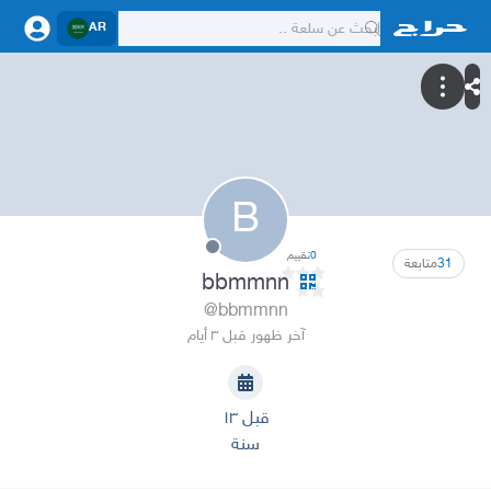
AR
B
0
تقييم
31
متابعة
bbmmnn
@bbmmnn
آخر ظهور قبل ٣ أيام
قبل ١٣
سنة