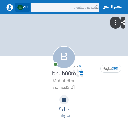
AR
B
0
تقييم
398
متابعة
bhuh60m
@bhuh60m
آخر ظهور الآن
قبل ٤
سنوات