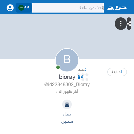
AR
B
0
تقييم
1
متابعة
bioray
@id22848302_Bioray
آخر ظهور الآن
قبل
سنتين