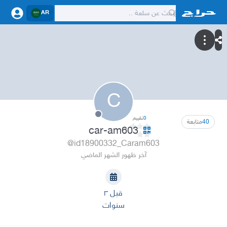
AR
C
0
تقييم
40
متابعة
car-am603
@id18900332_Caram603
آخر ظهور الشهر الماضي
قبل ٣
سنوات