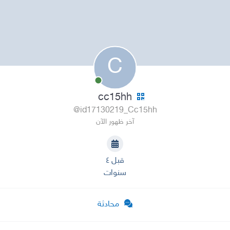
C
cc15hh
@id17130219_Cc15hh
آخر ظهور الآن
قبل ٤
سنوات
محادثة