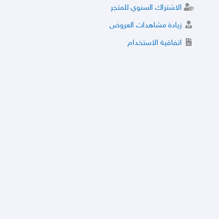
الاشتراك السنوي للمتجر
زيادة مشاهدات العروض
اتفاقية الاستخدام
خدمة الشراء الموثوق
توثيق المتجر و إضافة التراخيص
مركز الأمان
نظام التقييم
نظام الخصم
الحسابات والأرقام الموقوفة
قائمة السلع والعروض الممنوعة
الأسئلة الشائعة
سياسة الخصوصية