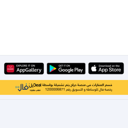
قسم العقارات في منصة حراج يتم تشغيلة بواسطة
رخصة فال للوساطة و التسويق رقم 1200006871