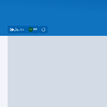
دخــــول
AR