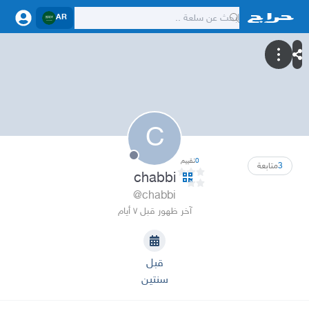
AR
C
0
تقييم
3
متابعة
chabbi
@chabbi
آخر ظهور قبل ٧ أيام
قبل
سنتين