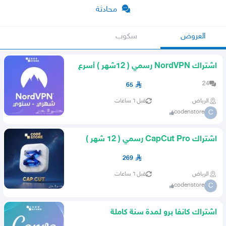
محادثة
العروض
سكوب
اشتراك NordVPN رسمي ( 12شهر ) أسرع
vpn من كود ستور
24
65
الرياض
قبل ٦ ساعات
codenstore
C
اشتراك CapCut Pro رسمي ( 12 شهر )
على إيميلك الشخصي
269
الرياض
قبل ٦ ساعات
codenstore
C
اشتراك كانفا برو لمدة سنة كاملة