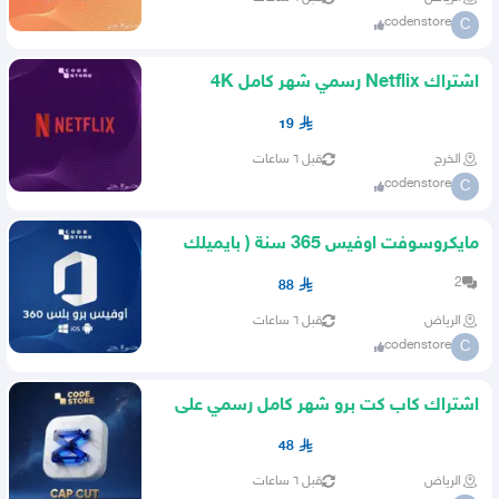
codenstore
C
اشتراك Netflix رسمي شهر كامل 4K
ضمان ذهبي عالمي
19
الخرج
قبل ٦ ساعات
codenstore
C
مايكروسوفت اوفيس 365 سنة ( بايميلك
الشخصي )
2
88
الرياض
قبل ٦ ساعات
codenstore
C
اشتراك كاب كت برو شهر كامل رسمي على
إيميلك الشخصي
48
الرياض
قبل ٦ ساعات