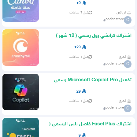
10
الرياض
قبل ٦ ساعات
codenstore
C
اشتراك كرانشي رول رسمي ( 12 شهر )
Crunchyroll من كود ستور
129
الخرج
قبل ٦ ساعات
codenstore
C
تفعيل Microsoft Copilot Pro رسمي
شهر حساب كوبايلوت خاص
29
الخرج
قبل ٦ ساعات
codenstore
C
اشتراك Fasel Plus فاصل بلس الرسمي (
شهر ) من كود ستور
9