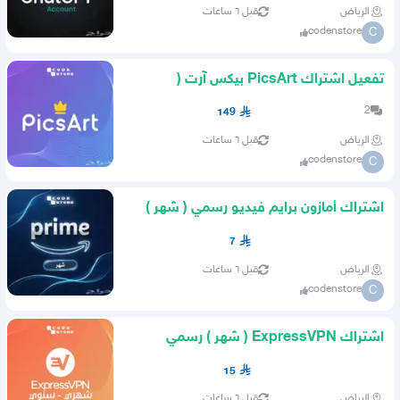
الرياض
قبل ٦ ساعات
codenstore
C
تفعيل اشتراك PicsArt بيكس آرت (
12شهر ) رسمي من كود ستور
2
149
الرياض
قبل ٦ ساعات
codenstore
C
اشتراك أمازون برايم فيديو رسمي ( شهر )
Amazon Prime 4K
7
الرياض
قبل ٦ ساعات
codenstore
C
اشتراك ExpressVPN ( شهر ) رسمي
ضمان ذهبي من كود ستور
15
الرياض
قبل ٦ ساعات