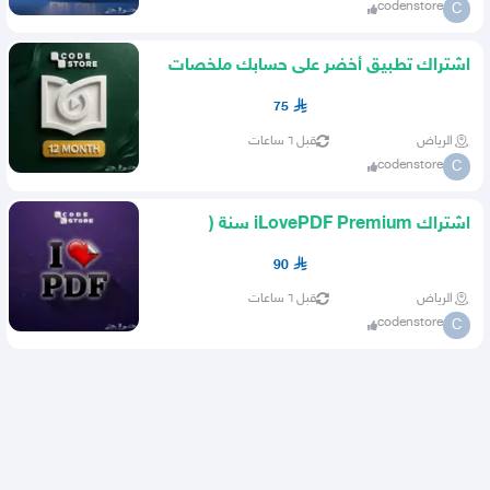
codenstore
C
اشتراك تطبيق أخضر على حسابك ملخصات
كتب صوتية من كود ستور
75
الرياض
قبل ٦ ساعات
codenstore
C
اشتراك iLovePDF Premium سنة (
بايميلك الشخصي )
90
الرياض
قبل ٦ ساعات
codenstore
C