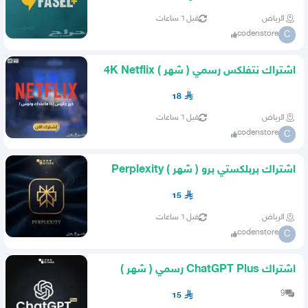
الرياض
قبل ٦ ساعات
codenstore
C
اشتراك نتفلكس رسمي ( شهر ) 4K Netflix
بضمان ذهبي كود ستور
18
الرياض
قبل ٦ ساعات
codenstore
C
اشتراك بربلكستي برو ( شهر ) Perplexity
Pro
15
الرياض
قبل ٦ ساعات
codenstore
C
اشتراك ChatGPT Plus رسمي ( شهر )
شات جي بي تي بلس كود ستور
9
15