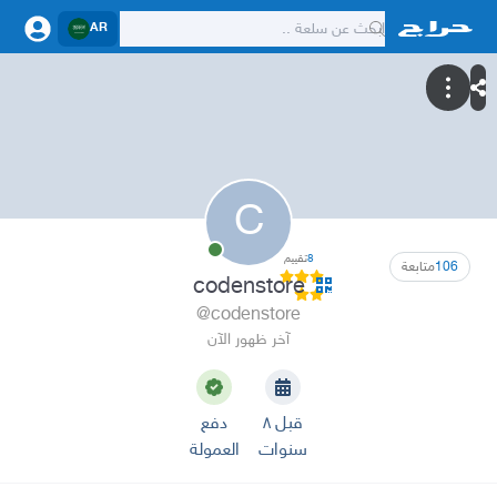
AR
C
8
تقييم
106
متابعة
codenstore
@codenstore
آخر ظهور الآن
قبل ٨
دفع
سنوات
العمولة