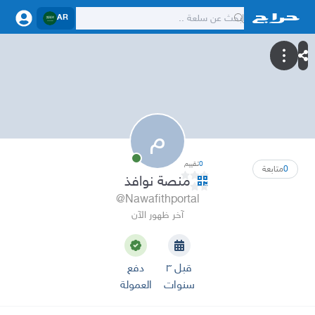
AR
م
0
تقييم
0
متابعة
منصة نوافذ
@Nawafithportal
آخر ظهور الآن
قبل ٣
دفع
سنوات
العمولة