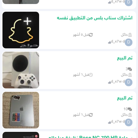
d_x7w d
D
اشتراك سناب بلس من التطبيق نفسه
طريقة نظامية و أسعار مميزة
حائل
قبل ٥ أشهر
d_x7w d
D
تم البيع
3
حائل
قبل ٦ أشهر
d_x7w d
D
تم البيع
10
حائل
قبل ٦ أشهر
d_x7w d
D