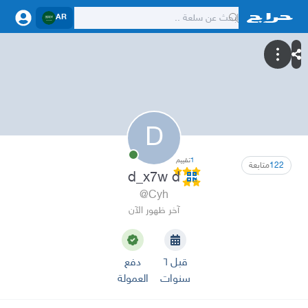
AR
D
1
تقييم
122
متابعة
d_x7w d
@Cyh
آخر ظهور الآن
قبل ٦
دفع
سنوات
العمولة