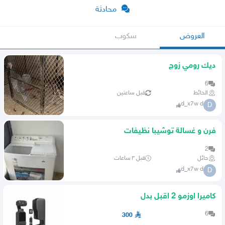
محادثة
العروض
سكوب
ديك رومي زوج
6
الحائط
قبل ساعتين
d_x7w d
D
فرن و غسالة توشيبا نظيفات
2
حائل
قبل ٣ ساعات
d_x7w d
D
كاميرا اوزمو 2 اقبل بدل
6
300