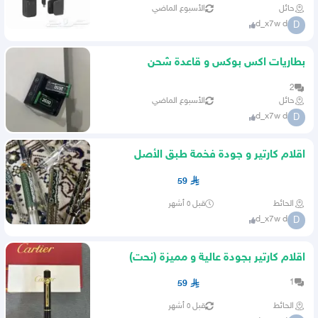
حائل
الأسبوع الماضي
d_x7w d
D
بطاريات اكس بوكس و قاعدة شحن
2
حائل
الأسبوع الماضي
d_x7w d
D
اقلام كارتير و جودة فخمة طبق الأصل
(الكمية قليلة)
59
الحائط
قبل ٥ أشهر
d_x7w d
D
اقلام كارتير بجودة عالية و مميزة (نحت)
1
59
الحائط
قبل ٥ أشهر