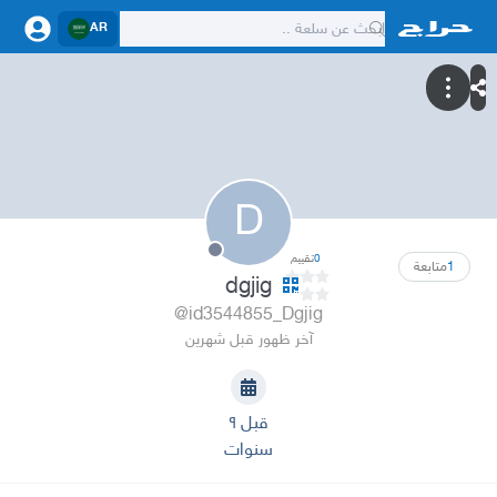
AR
D
0
تقييم
1
متابعة
dgjig
@id3544855_Dgjig
آخر ظهور قبل شهرين
قبل ٩
سنوات