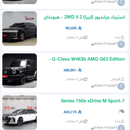
dokan1mazad1
D
استيراد جرانديور (أزيرا) 2 5 2WD - هيونداي
96,500
جده
قبل ٤ ساعات
dokan1mazad1
D
G-Class W463b AMG G63 Edition -
مرسيدس
580,901
الرياض
قبل ٤ ساعات
dokan1mazad1
D
7-Series 750e xDrive M Sport
Executive - بي إم دبليو
2
450,776
جده
قبل ٤ ساعات
dokan1mazad1
D