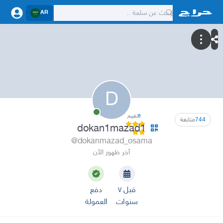
AR
D
6
تقييم
744
متابعة
dokan1mazad1
@dokanmazad_osama
آخر ظهور الآن
قبل ٧
دفع
سنوات
العمولة