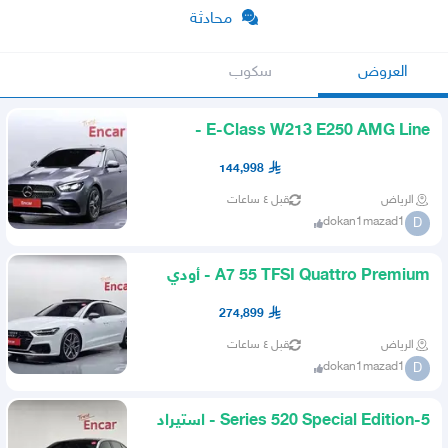
محادثة
العروض
سكوب
E-Class W213 E250 AMG Line -
مرسيدس
144,998
الرياض
قبل ٤ ساعات
dokan1mazad1
D
A7 55 TFSI Quattro Premium - أودي
274,899
الرياض
قبل ٤ ساعات
dokan1mazad1
D
5-Series 520 Special Edition - استيراد
بي إم دبليو