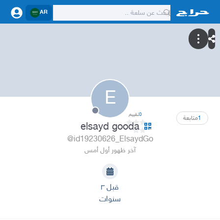
AR
E
0
تقييم
1
متابعة
elsayd gooda
@id19230626_ElsaydGo
آخر ظهور أول أمس
قبل ٣
سنوات