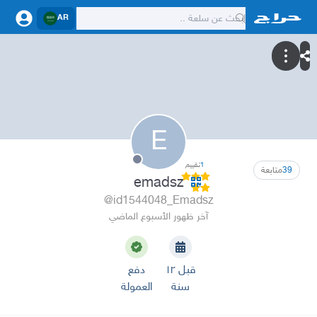
AR
E
1
تقييم
39
متابعة
emadsz
@id1544048_Emadsz
آخر ظهور الأسبوع الماضي
قبل ١٢
دفع
سنة
العمولة