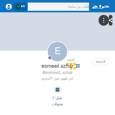
AR
E
0
تقييم
3
متابعة
esmeeil azhar
@esmeeil_azhar
آخر ظهور قبل ٣ أسابيع
قبل ٣
سنوات