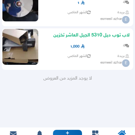
4
1
بريدة
الشهر الماضي
esmeeil azhar
E
لاب توب ديل 5310 الجيل العاشر تخزين
256 SSD RAM 8
4
1,000
بريدة
الشهر الماضي
esmeeil azhar
E
لا يوجد المزيد من العروض