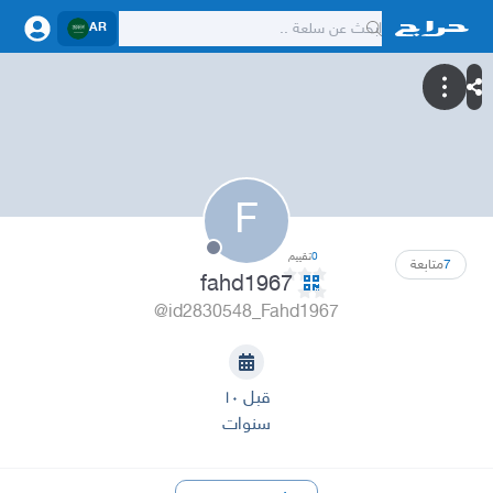
AR
F
0
تقييم
7
متابعة
fahd1967
@id2830548_Fahd1967
قبل ١٠
سنوات