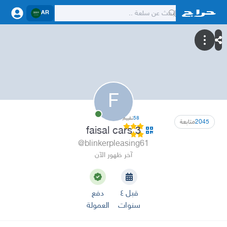
AR
F
58
تقييم
2045
متابعة
faisal cars 3
@blinkerpleasing61
آخر ظهور الآن
قبل ٤
دفع
سنوات
العمولة