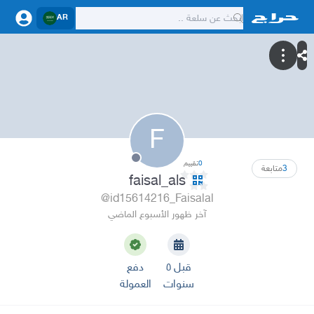
AR
F
0
تقييم
3
متابعة
faisal_als
@id15614216_Faisalal
آخر ظهور الأسبوع الماضي
قبل ٥
دفع
سنوات
العمولة