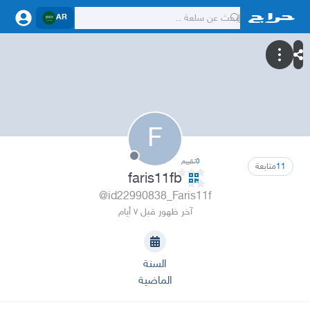
AR
F
0
تقييم
11
متابعة
faris11fb
@id22990838_Faris11f
آخر ظهور قبل ٧ أيام
السنة
الماضية