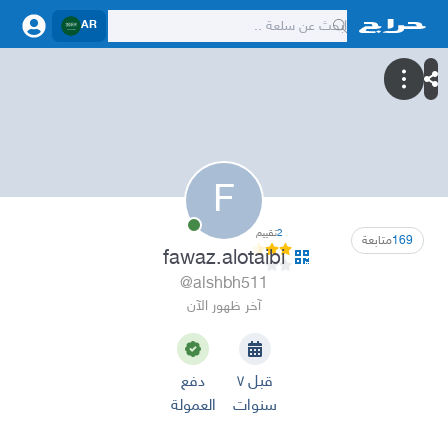
AR
F
2
تقييم
169
متابعة
fawaz.alotaibi
@alshbh511
آخر ظهور الآن
قبل ٧
دفع
سنوات
العمولة