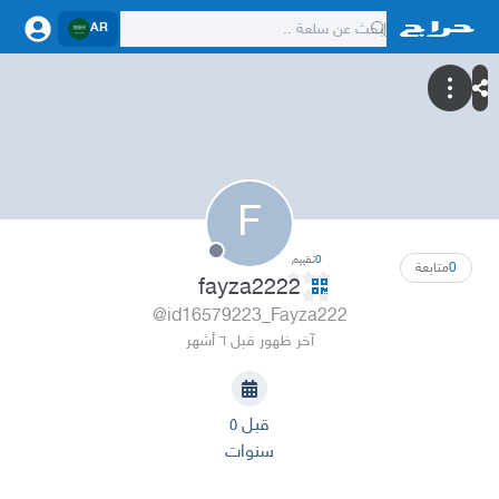
AR
F
0
تقييم
0
متابعة
fayza2222
@id16579223_Fayza222
آخر ظهور قبل ٦ أشهر
قبل ٥
سنوات