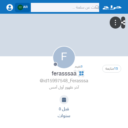
AR
F
0
تقييم
15
متابعة
ferasssaa
@id15997548_Ferasssa
آخر ظهور أول أمس
قبل ٥
سنوات