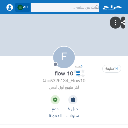
AR
F
0
تقييم
14
متابعة
flow 10
@id5326134_Flow10
آخر ظهور أول أمس
قبل ٨
دفع
سنوات
العمولة