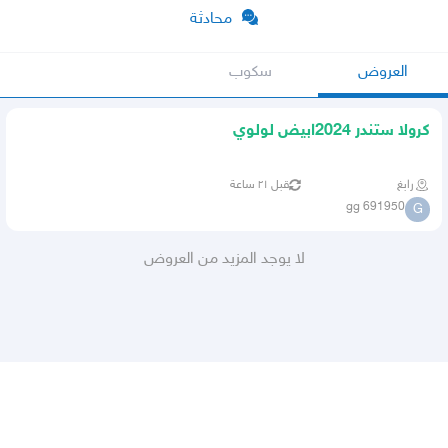
محادثة
العروض
سكوب
كرولا ستندر 2024ابيض لولوي
رابغ
قبل ٢١ ساعة
gg 691950
G
لا يوجد المزيد من العروض