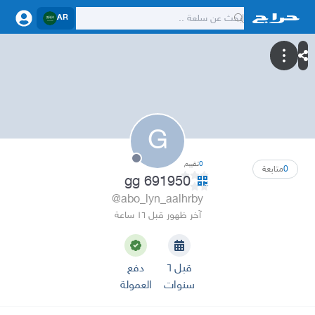
AR
G
0
تقييم
0
متابعة
gg 691950
@abo_lyn_aalhrby
آخر ظهور قبل ١٦ ساعة
قبل ٦
دفع
سنوات
العمولة