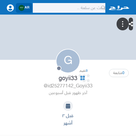
AR
G
0
تقييم
0
متابعة
goyii33
@id25277142_Goyii33
آخر ظهور قبل أسبوعين
قبل ٣
أشهر