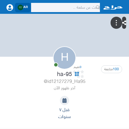
AR
H
0
تقييم
100
متابعة
ha-95
@id12127279_Ha95
آخر ظهور الآن
قبل ٧
سنوات