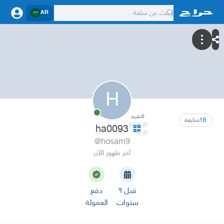
AR
H
0
تقييم
16
متابعة
ha0093
@hosam9
آخر ظهور الآن
قبل ٩
دفع
سنوات
العمولة